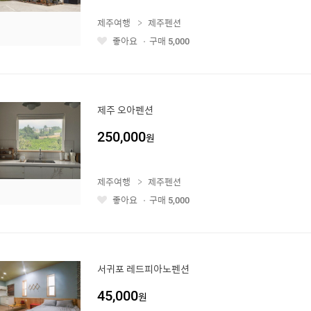
제주여행
제주펜션
좋아요
구매
5,000
좋
아
요
제주 오아펜션
250,000
원
제주여행
제주펜션
좋아요
구매
5,000
좋
아
요
서귀포 레드피아노펜션
45,000
원