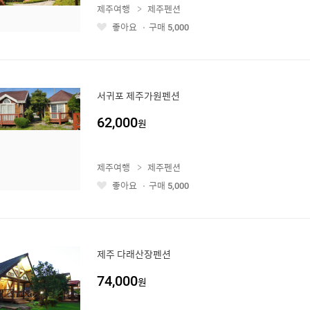
제주여행
제주펜션
좋아요
구매
5,000
좋
아
요
서귀포 제주가원펜션
62,000
원
제주여행
제주펜션
좋아요
구매
5,000
좋
아
요
제주 다래산장펜션
74,000
원