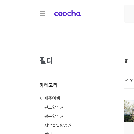
COOCHA
필터
홈
인
카테고리
제주여행
편도항공권
왕복항공권
지방출발항공권