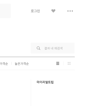
좋
더
로그인
아
보
요
기
리
그
가격순
높은가격순
스
리
트
드
형
형
마이리얼트립