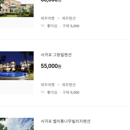
제주여행
제주펜션
좋아요
구매
5,000
좋
아
요
서귀포 그랑빌펜션
55,000
원
제주여행
제주펜션
좋아요
구매
5,000
좋
아
요
서귀포 밸리통나무빌리지펜션