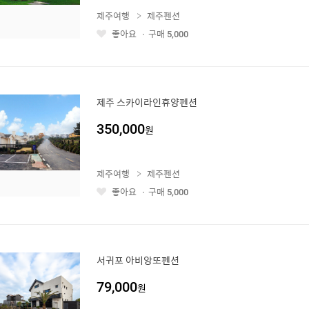
제주여행
제주펜션
좋아요
구매
5,000
좋
아
요
제주 스카이라인휴양펜션
350,000
원
제주여행
제주펜션
좋아요
구매
5,000
좋
아
요
서귀포 아비앙또펜션
79,000
원