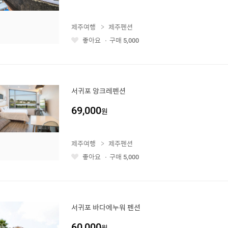
제주여행
제주펜션
좋아요
구매
5,000
좋
아
요
서귀포 앙크레펜션
69,000
원
제주여행
제주펜션
좋아요
구매
5,000
좋
아
요
서귀포 바다에누워 펜션
60,000
원