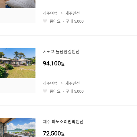
제주여행
제주펜션
좋아요
구매
5,000
좋
아
요
서귀포 돌담한길펜션
94,100
원
제주여행
제주펜션
좋아요
구매
5,000
좋
아
요
제주 파도소리민박펜션
72,500
원