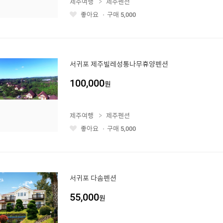
제주여행
제주펜션
좋아요
구매
5,000
좋
아
요
서귀포 제주빌레성통나무휴양펜션
100,000
원
제주여행
제주펜션
좋아요
구매
5,000
좋
아
요
서귀포 다솜펜션
55,000
원