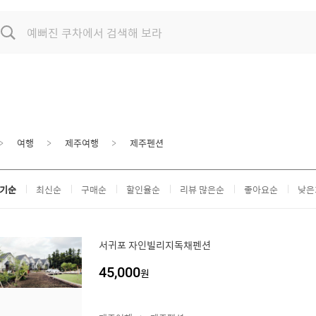
여행
제주여행
제주펜션
기순
최신순
구매순
할인율순
리뷰 많은순
좋아요순
낮은
서귀포 자인빌리지독채펜션
45,000
원