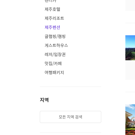
렌터카
제주호텔
제주리조트
제주펜션
글램핑/캠핑
게스트하우스
레저/입장권
맛집/카페
여행패키지
지역
모든 지역 검색