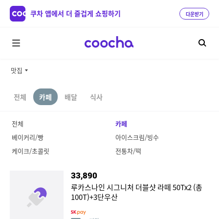
쿠차 앱에서 더 즐겁게 쇼핑하기
다운받기
맛집
전체
카페
배달
식사
전체
카페
베이커리/빵
아이스크림/빙수
케이크/초콜릿
전통차/떡
33,890
루카스나인 시그니처 더블샷 라떼 50Tx2 (총
100T)+3단우산