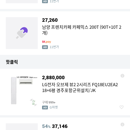
11번가
27,260
남양 프렌치카페 카페믹스 200T (90T+10T 2
개)
11번가
핫클릭
2,880,000
LG전자 오브제 뷰2 2시리즈 FQ18EU2EA2
18+6평 경주포항군위설치/JK
구매
999+
G마켓
54
37,146
%