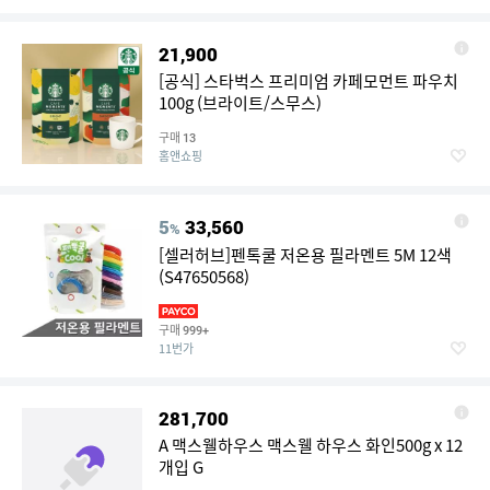
21,900
[공식] 스타벅스 프리미엄 카페모먼트 파우치
100g (브라이트/스무스)
구매
13
홈앤쇼핑
5
33,560
%
[셀러허브]펜톡쿨 저온용 필라멘트 5M 12색
(S47650568)
구매
999+
11번가
281,700
A 맥스웰하우스 맥스웰 하우스 화인500g x 12
개입 G