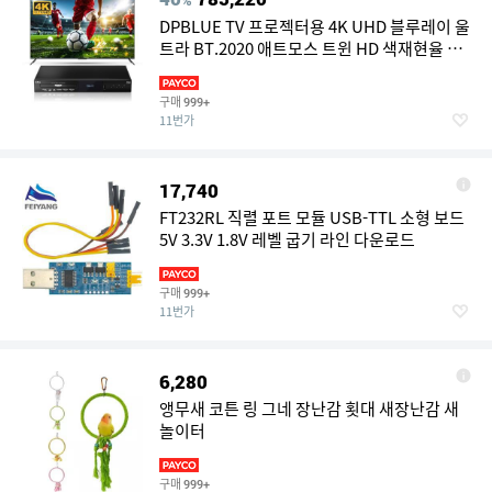
%
DPBLUE TV 프로젝터용 4K UHD 블루레이 울
트라 BT.2020 애트모스 트윈 HD 색재현율 A
비전 디스크 지역 출력 플레이어 DVD HDMI 돌
비 HDR10 플레이어, 3D
구매
999+
11번가
17,740
FT232RL 직렬 포트 모듈 USB-TTL 소형 보드
5V 3.3V 1.8V 레벨 굽기 라인 다운로드
구매
999+
11번가
6,280
앵무새 코튼 링 그네 장난감 횟대 새장난감 새
놀이터
구매
999+