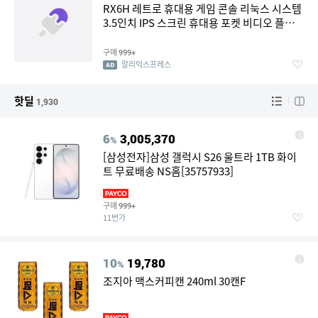
RX6H 레트로 휴대용 게임 콘솔 리눅스 시스템
3.5인치 IPS 스크린 휴대용 포켓 비디오 플레
이어 64GB 128GB 게임 어린이 선물
구매
999+
알리익스프레스
핫딜
1,930
6
3,005,370
%
[삼성전자]삼성 갤럭시 S26 울트라 1TB 화이
트 무료배송 NS홈[35757933]
구매
999+
11번가
10
19,780
%
조지아 맥스커피캔 240ml 30캔F