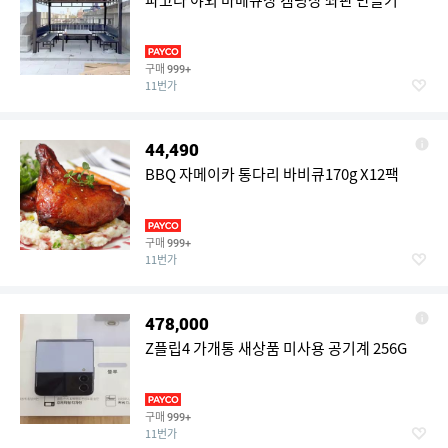
파고라 야외 바베큐장 캠핑장 좌판 만들기
구매
999+
11번가
44,490
BBQ 자메이카 통다리 바비큐170g X12팩
구매
999+
11번가
478,000
Z플립4 가개통 새상품 미사용 공기계 256G
구매
999+
11번가