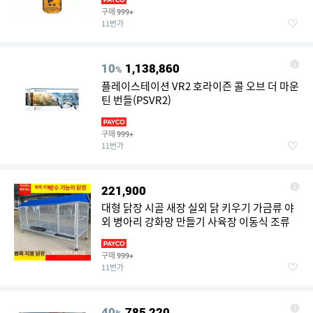
구매
999+
11번가
10
1,138,860
%
플레이스테이션 VR2 호라이즌 콜 오브 더 마운
틴 번들(PSVR2)
구매
999+
11번가
221,900
대형 닭장 시골 새장 실외 닭 키우기 가금류 야
외 병아리 강화망 만들기 사육장 이동식 조류
구매
999+
11번가
40
785,220