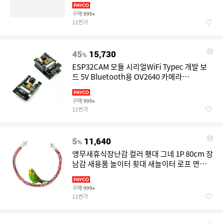
구매
999+
11번가
45
15,730
%
ESP32CAM 모듈 시리얼WiFi Typec 개발 보
드 5V Bluetooth용 OV2640 카메라
Nodemcu
구매
999+
11번가
5
11,640
%
앵무새휴식장난감 컬러 횃대 그네 1P 80cm 장
남감 새용품 놀이터 횟대 새놀이터 로프 면횃
대 새장 사다리
구매
999+
11번가