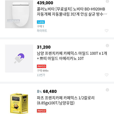
439,000
콜러노비타 [무료설치] 노비타 BD-H920HB
자동개폐 자동물내림 3단계 안심 살균 방수비
데 기사방문설치
구매
1
하이마트
31,200
남양 프렌치카페 카페믹스 마일드 100T x 1개
+ 쁘띠 마일드 아메리카노 10T
구매
999+
11번가
8
68,480
%
파츠 프렌치카페 카페믹스 1/2칼로리
(8.85gx100T/남양유업)