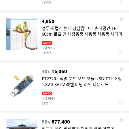
11번가
4,950
앵무새 컬러 횃대 장남감 그네 휴식공간 1P
60cm 로프 면 새장용품 새용품 채용품 사다리
구매
999+
11번가
40
15,060
%
FT232RL 직렬 포트 보드 모듈 USB-TTL 소형
1.8V 3.3V 5V 레벨 버닝 라인 다운로드
구매
999+
11번가
50
877,400
%