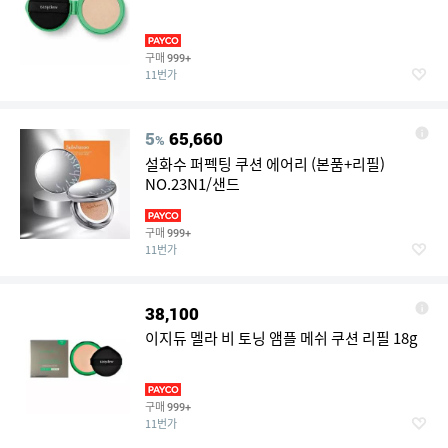
구매
999+
11번가
5
65,660
%
설화수 퍼펙팅 쿠션 에어리 (본품+리필)
NO.23N1/샌드
구매
999+
11번가
38,100
이지듀 멜라 비 토닝 앰플 메쉬 쿠션 리필 18g
구매
999+
11번가