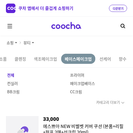
쿠차 앱에서 더 즐겁게 쇼핑하기
다운받기
쇼핑
뷰티
소품
클렌징
색조메이크업
베이스메이크업
선케어
향수
전체
프라이머
컨실러
메이크업베이스
BB크림
CC크림
카테고리 더보기
33,000
에스쁘아 NEW 비벨벳 커버 쿠션 (본품+리필
+퍼프 2매+선크림 20ml)