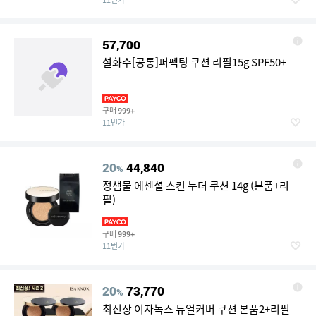
57,700
설화수[공통]퍼펙팅 쿠션 리필15g SPF50+
구매
999+
11번가
20
44,840
%
정샘물 에센셜 스킨 누더 쿠션 14g (본품+리
필)
구매
999+
11번가
20
73,770
%
최신상 이자녹스 듀얼커버 쿠션 본품2+리필