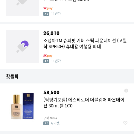
11번가
26,010
조성아TM 슈퍼핏 커버 스틱 파운데이션 (고밀
착 SPF50+) 휴대용 여행용 파데
11번가
핫클릭
58,500
(펌핑기포함) 에스티로더 더블웨어 파운데이
션 30ml 쉘 1C0
구매
999+
G마켓