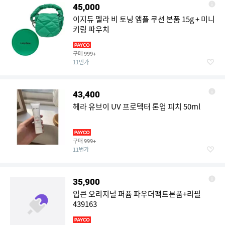
45,000
이지듀 멜라 비 토닝 앰플 쿠션 본품 15g + 미니
키링 파우치
구매
999+
11번가
43,400
헤라 유브이 UV 프로텍터 톤업 피치 50ml
구매
999+
11번가
35,900
입큰 오리지널 퍼퓸 파우더팩트본품+리필
439163