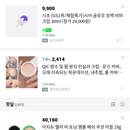
9,900
시초 [GS1위/체험특가]시어 글로우 장벽 비비
크림 30ml (정가 29,000원)
구매
999+
GS SHOP
2
14
2,414
%
QIC 방수 및 땀 방지 컨실러 크림 - 문신 커버,
오래 지속되는 파운데이션, 내추럴, 풀 커버리
지, 모든 피부 타입
구매
999+
알리익스프레스
핫딜
2,413
40,160
이지듀 멜라 비 토닝 앰플 메쉬 쿠션 리필 18g