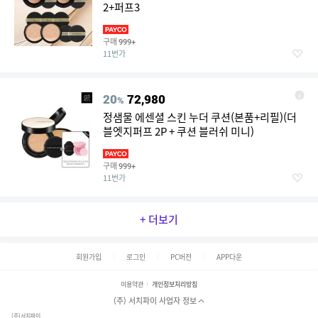
2+퍼프3
구매
999+
11번가
20
72,980
%
정샘물 에센셜 스킨 누더 쿠션(본품+리필)(더
블엣지퍼프 2P + 쿠션 블러쉬 미니)
구매
999+
11번가
+ 더보기
회원가입
로그인
PC버전
APP다운
이용약관
개인정보처리방침
(주) 서치파이 사업자 정보
(주)서치파이