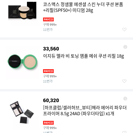
코스맥스 정샘물 에센셜 스킨 누더 쿠션 본품
+리필(SPF50+) 미디엄 28g
구매
999+
11번가
33,560
이지듀 멜라 비 토닝 앰플 메쉬 쿠션 리필 18g
구매
999+
11번가
60,320
[하프클럽/셀러허브_뷰티]헤라 에어리 파우더
프라이머 8.5g 24AD (파우더타입) x1개
구매
999+
11번가