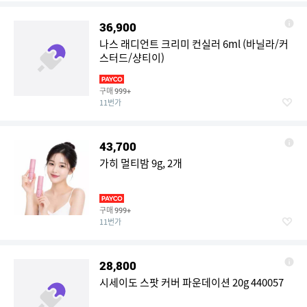
36,900
나스 래디언트 크리미 컨실러 6ml (바닐라/커
스터드/샹티이)
구매
999+
11번가
43,700
가히 멀티밤 9g, 2개
구매
999+
11번가
28,800
시세이도 스팟 커버 파운데이션 20g 440057