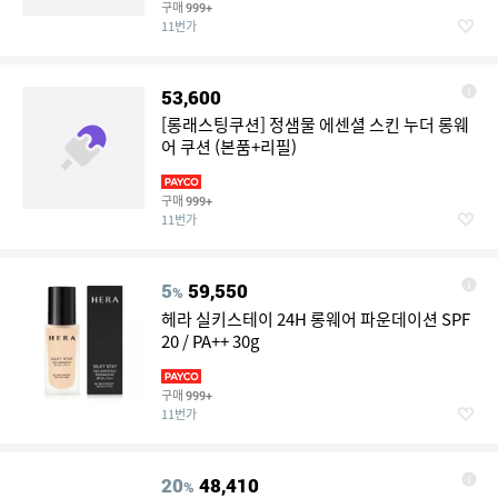
구매
999+
11번가
53,600
[롱래스팅쿠션] 정샘물 에센셜 스킨 누더 롱웨
어 쿠션 (본품+리필)
구매
999+
11번가
5
59,550
%
헤라 실키스테이 24H 롱웨어 파운데이션 SPF
20 / PA++ 30g
구매
999+
11번가
20
48,410
%