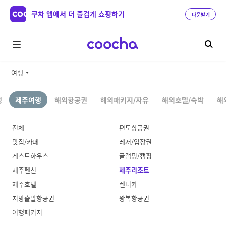
쿠차 앱에서 더 즐겁게 쇼핑하기
다운받기
여행
행
제주여행
해외항공권
해외패키지/자유
해외호텔/숙박
해
전체
편도항공권
맛집/카페
레저/입장권
게스트하우스
글램핑/캠핑
제주펜션
제주리조트
제주호텔
렌터카
지방출발항공권
왕복항공권
여행패키지