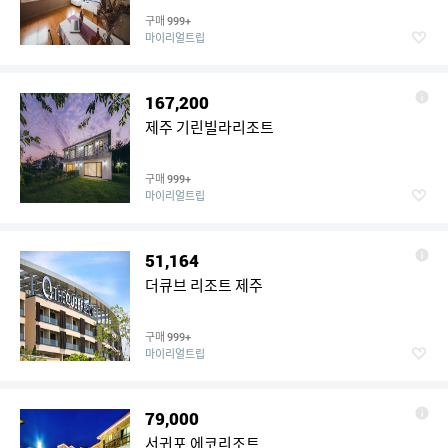
구매
999+
마이리얼트립
167,200
제주 기린빌라리조트
구매
999+
마이리얼트립
51,164
더큐브 리조트 제주
구매
999+
마이리얼트립
79,000
서귀포 에코리조트