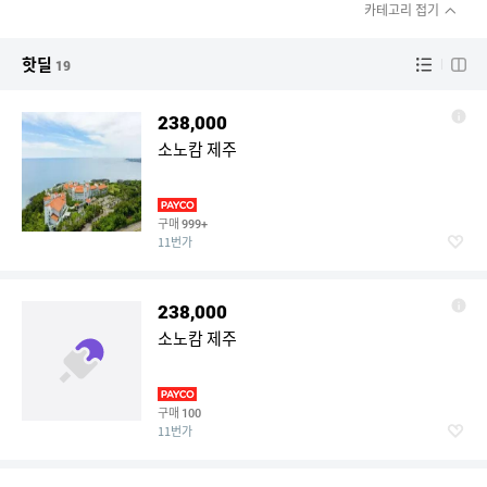
카테고리 접기
핫딜
19
238,000
소노캄 제주
구매
999+
11번가
238,000
소노캄 제주
구매
100
11번가