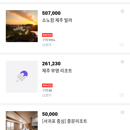
507,000
소노캄 제주 빌라
구매
999+
11번가
261,230
제주 부영 리조트
구매
88
11번가
50,000
[서귀포 중심] 중문리조트