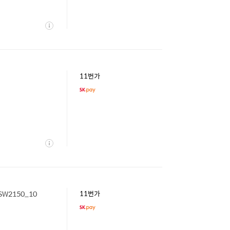
상
세
11번가
상
세
W2150_10
11번가