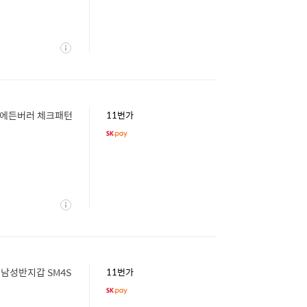
상
세
블랙 에든버러 체크패턴
11번가
상
세
] 남성반지갑 SM4S
11번가