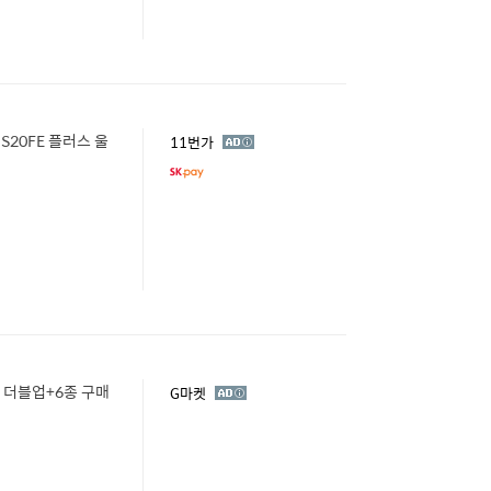
G S20FE 플러스 울
광
11번가
고
D 더블업+6종 구매
광
G마켓
고