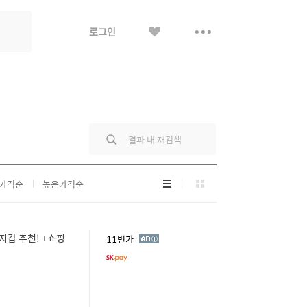
좋
더
로그인
아
보
요
기
리
그
가격순
높은가격순
스
리
트
드
형
형
/지갑 추천! +쇼핑
광
11번가
고