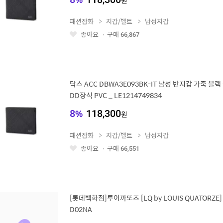
원
패션잡화
지갑/벨트
남성지갑
좋아요
구매
66,867
좋
아
요
닥스 ACC DBWA3E093BK-IT 남성 반지갑 가죽 
DD장식 PVC _ LE1214749834
8
%
118,300
원
패션잡화
지갑/벨트
남성지갑
좋아요
구매
66,551
좋
아
요
[롯데백화점]루이까또즈 [LQ by LOUIS QUATORZE
D02NA