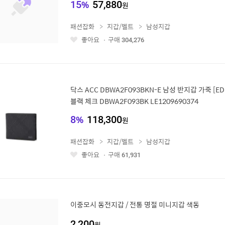
15
%
57,880
원
패션잡화
지갑/벨트
남성지갑
좋아요
구매
304,276
좋
아
요
닥스 ACC DBWA2F093BKN-E 남성 반지갑 가죽 [ED
블랙 체크 DBWA2F093BK LE1209690374
8
%
118,300
원
패션잡화
지갑/벨트
남성지갑
좋아요
구매
61,931
좋
아
요
이중모시 동전지갑 / 전통 명절 미니지갑 색동
2,200
원