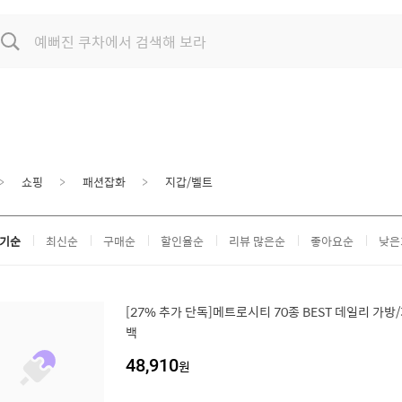
쇼핑
패션잡화
지갑/벨트
기순
최신순
구매순
할인율순
리뷰 많은순
좋아요순
낮은
[27% 추가 단독]메트로시티 70종 BEST 데일리 가방
백
48,910
원