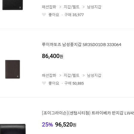
패션잡화
지갑/벨트
남성지갑
좋아요
구매
35,977
좋
아
요
루이까또즈 남성중지갑 SR3SD01DB 333064
86,400
원
패션잡화
지갑/벨트
남성지갑
좋아요
구매
50,885
좋
아
요
[조이그라이슨](센텀시티점) 트라이베카 반지갑 LW4S
25
%
96,520
원