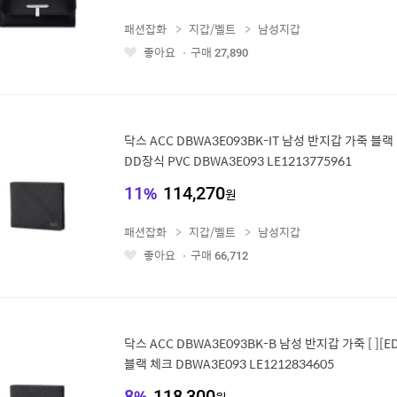
패션잡화
지갑/벨트
남성지갑
좋아요
구매
27,890
좋
아
요
닥스 ACC DBWA3E093BK-IT 남성 반지갑 가죽 
DD장식 PVC DBWA3E093 LE1213775961
11
%
114,270
원
패션잡화
지갑/벨트
남성지갑
좋아요
구매
66,712
좋
아
요
닥스 ACC DBWA3E093BK-B 남성 반지갑 가죽 [ ][ED
블랙 체크 DBWA3E093 LE1212834605
8
%
118,300