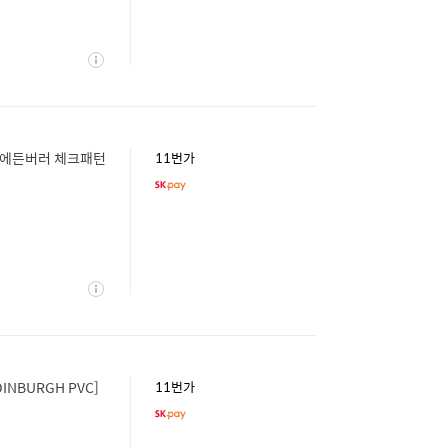
상
세
블랙 에든버러 체크패턴
11번가
상
세
INBURGH PVC]
11번가