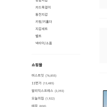
명함지갑
카드목걸이
동전지갑
키링/키홀더
지갑세트
벨트
넥타이/소품
쇼핑몰
머스트잇
76,855
11번가
13,485
알리익스프레스
3,393
오늘의집
1,922
테무
830