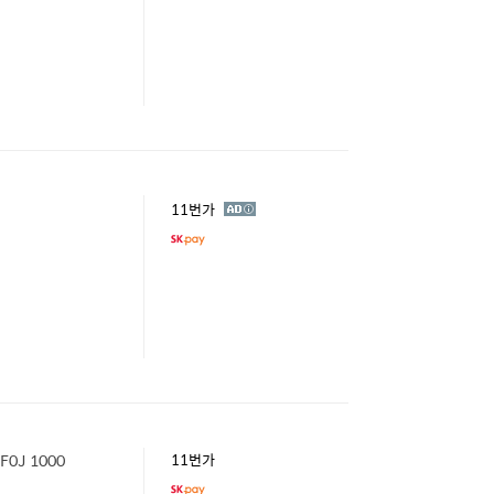
광
11번가
고
0J 1000
11번가