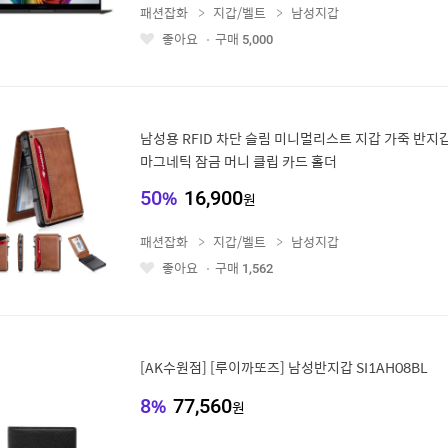
패션잡화
지갑/벨트
남성지갑
좋아요
구매
5,000
좋
아
요
남성용 RFID 차단 슬림 미니멀리스트 지갑 가죽 반지
마그네틱 잠금 머니 클립 카드 홀더
50
%
16,900
원
패션잡화
지갑/벨트
남성지갑
좋아요
구매
1,562
좋
아
요
[AK수원점] [루이까또즈] 남성반지갑 SI1AH08BL
8
%
77,560
원