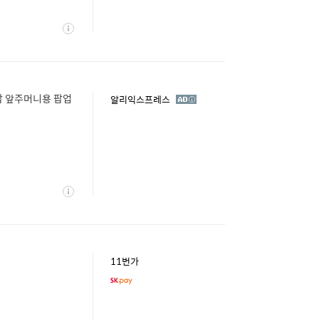
상
세
갑 앞주머니용 팝업
광
알리익스프레스
고
상
세
11번가