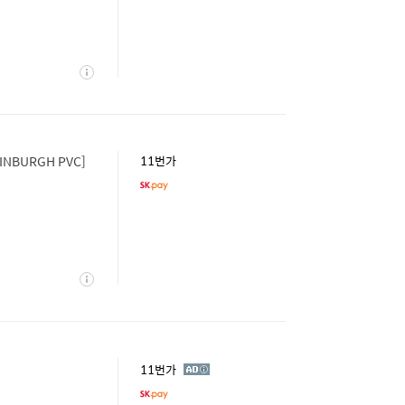
상
세
INBURGH PVC]
11번가
상
세
광
11번가
고