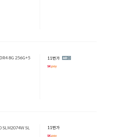
DR4 8G 256G+5
광
11번가
고
 SLM2074W SL
11번가