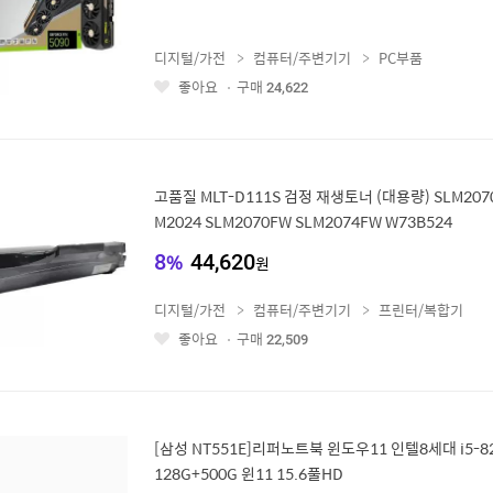
디지털/가전
컴퓨터/주변기기
PC부품
좋아요
구매
24,622
좋
아
요
고품질 MLT-D111S 검정 재생토너 (대용량) SLM2070
M2024 SLM2070FW SLM2074FW W73B524
8
%
44,620
원
디지털/가전
컴퓨터/주변기기
프린터/복합기
좋아요
구매
22,509
좋
아
요
[삼성 NT551E]리퍼노트북 윈도우11 인텔8세대 i5-825
128G+500G 윈11 15.6풀HD