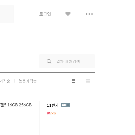
좋
더
로그인
아
보
요
기
리
그
가격순
높은가격순
스
리
트
드
형
형
켄5 16GB 256GB
광
11번가
고