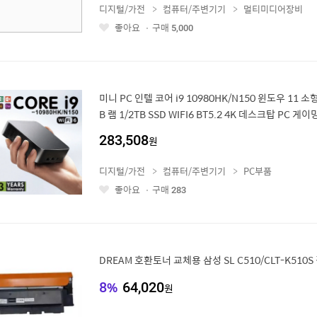
디지털/가전
컴퓨터/주변기기
멀티미디어장비
좋아요
구매
5,000
좋
아
요
미니 PC 인텔 코어 i9 10980HK/N150 윈도우 11 
B 램 1/2TB SSD WIFI6 BT5.2 4K 데스크탑 PC 게
283,508
원
디지털/가전
컴퓨터/주변기기
PC부품
좋아요
구매
283
좋
아
요
DREAM 호환토너 교체용 삼성 SL C510/CLT-K510S
8
%
64,020
원