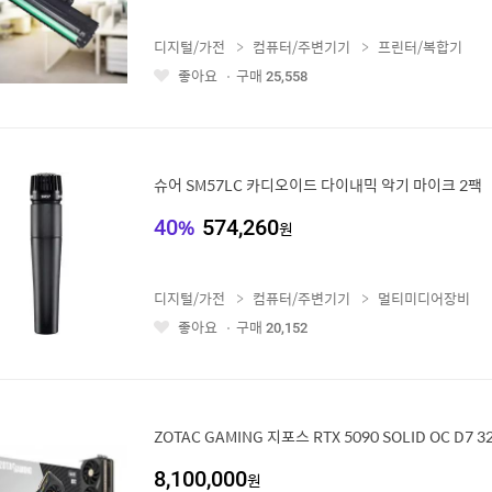
디지털/가전
컴퓨터/주변기기
프린터/복합기
좋아요
구매
25,558
좋
아
요
슈어 SM57LC 카디오이드 다이내믹 악기 마이크 2팩
40
%
574,260
원
디지털/가전
컴퓨터/주변기기
멀티미디어장비
좋아요
구매
20,152
좋
아
요
ZOTAC GAMING 지포스 RTX 5090 SOLID OC D7 3
8,100,000
원