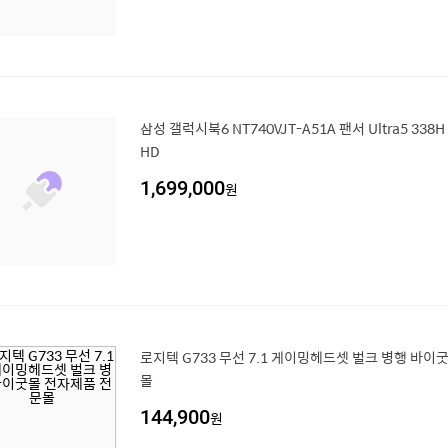
삼성 갤럭시북6 NT740VJT-A51A 팬서 Ultra5 338H 
HD
1,699,000
원
로지텍 G733 무선 7.1 게이밍헤드셋 벌크 병행 바이
몰
144,900
원