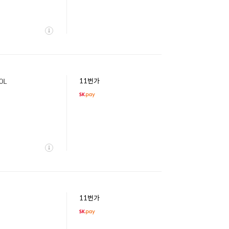
상
세
0L
11번가
상
세
11번가