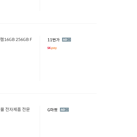
램16GB 256GB F
광
11번가
고
굿몰 전자제품 전문
광
G마켓
고