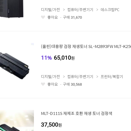
디지털/가전
컴퓨터/주변기기
데스크탑PC
좋아요
구매
31,670
좋
아
요
(올핀)대용량 검정 재생토너 SL-M2893FW MLT-K25
11
%
65,010
원
디지털/가전
컴퓨터/주변기기
프린터/복합기
좋아요
구매
30,568
좋
아
요
MLT-D111S 재제조 호환 재생 토너 검정색
37,500
원