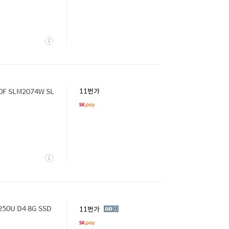
상
세
F SLM2074W SL
11번가
상
세
0U D4 8G SSD
광
11번가
고