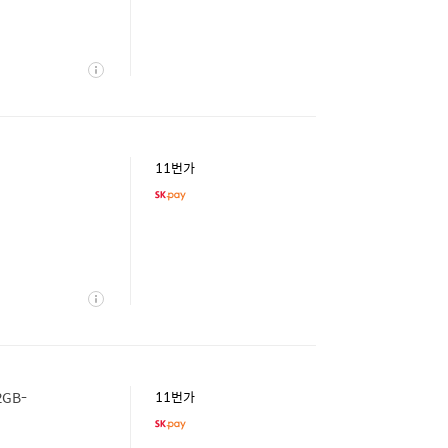
상
세
11번가
상
세
2GB-
11번가