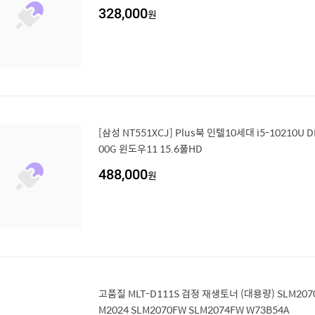
328,000
원
[삼성 NT551XCJ] Plus북 인텔10세대 i5-10210U D
00G 윈도우11 15.6풀HD
488,000
원
고품질 MLT-D111S 검정 재생토너 (대용량) SLM2070
M2024 SLM2070FW SLM2074FW W73B54A