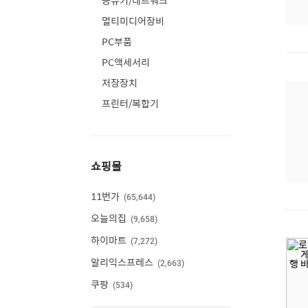
공유기/네트워크
멀티미디어장비
PC부품
PC액세서리
저장장치
프린터/복합기
쇼핑몰
11번가
65,644
오늘의집
9,658
하이마트
7,272
알리익스프레스
2,663
쿠팡
534