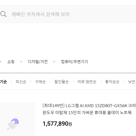
쇼핑
디지털/가전
컴퓨터/주변기기
기순
최신순
구매순
할인율순
리뷰 많은순
좋아요순
낮은
[최대149만] LG그램 AI AMD 15ZD80T-GX56K 크라
윈도우 미탑재 15인치 가벼운 휴대용 올데이 노트북
1,577,890
원