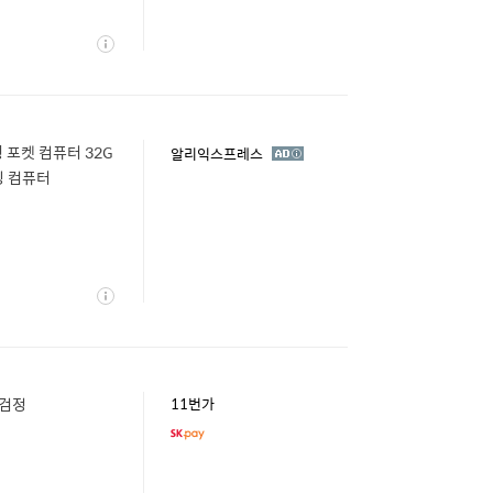
상
세
소형 포켓 컴퓨터 32G
광
알리익스프레스
고
이밍 컴퓨터
상
세
 검정
11번가