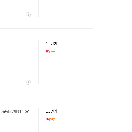
상
세
11번가
상
세
56GB WIN11 Se
11번가