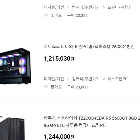
디지털/가전
컴퓨터/주변기기
프린터/복합기
좋아요
구매
22,252
좋
아
요
아이쇼크 다나와 표준PC 홈/오피스용 260804빈컴
1,215,030
원
디지털/가전
컴퓨터/주변기기
데스크탑PC
좋아요
구매
23,600
좋
아
요
타무즈 스트라이커 TZ200O4EDA R5 5600GT 8GB 2
aGate 8TB 사무용 컴퓨터 조립PC
1,244,000
원