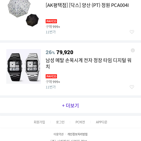
[AK평택점] [닥스] 양산 (PT) 정원 PCA004I
구매
999+
11번가
26
79,920
%
남성 메탈 손목시계 전자 정장 타임 디지털 워
치
구매
999+
11번가
+ 더보기
회원가입
로그인
PC버전
APP다운
이용약관
개인정보처리방침