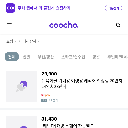
쿠차 앱에서 더 즐겁게 쇼핑하기
다운받기
쇼핑
패션잡화
전체
신발
우산/양산
스카프/손수건
양말
주얼리/액세
29,900
뉴욕이글 기내용 여행용 캐리어 확장형 20인치
24인치28인치
11번가
31,430
[레노마]카빙 스퀘어 자동벨트