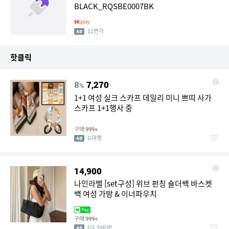
BLACK_RQSBE0007BK
11번가
핫클릭
8
7,270
%
1+1 여성 실크 스카프 데일리 미니 쁘띠 사가
스카프 1+1행사 중
구매
999+
G마켓
14,900
나인라벨 [set구성] 위브 펀칭 숄더백 바스켓
백 여성 가방 & 이너파우치
구매
999+
GS SHOP