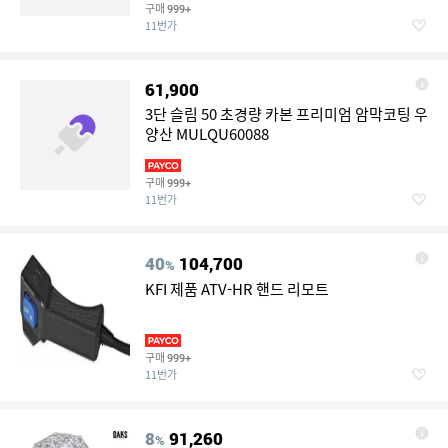
구매
999+
11번가
61,900
3단 슬림 50 초경량 카본 프리미엄 암막코팅 우
양산 MULQU60088
구매
999+
11번가
40
104,700
%
KFI 제품 ATV-HR 핸드 리모트
구매
999+
11번가
8
91,260
%