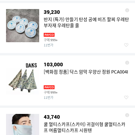
39,230
반지 (특가) 만들기 탄성 공예 비즈 팔찌 우레탄
부자재 우레탄줄 줄
구매
999+
11번가
103,000
[백화점 정품] 닥스 암막 우양산 정원 PCA004I
구매
999+
11번가
43,740
쿨 멀티스카프(스카이) 귀걸이형 쿨멀티스카
프 여름멀티스카프 시원텐