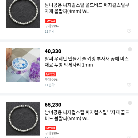
남녀공용 써지컬스틸 골드비드 써지컬스틸부
자재 볼팔찌(4mm) WL
구매
999+
11번가
40,330
팔찌 우레탄 만들기 줄 키링 부자재 공예 비즈
재료 투명 악세사리 1mm
구매
999+
11번가
65,230
남녀공용 써지컬스틸 써지컬스틸부자재 골드
비드 볼팔찌(5mm) WL
구매
999+