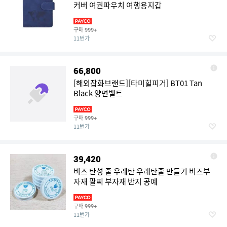
커버 여권파우치 여행용지갑
구매
999+
11번가
66,800
[해외잡화브랜드][타미힐피거] BT01 Tan
Black 양면벨트
구매
999+
11번가
39,420
비즈 탄성 줄 우레탄 우레탄줄 만들기 비즈부
자재 팔찌 부자재 반지 공예
구매
999+
11번가