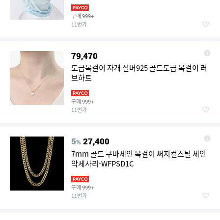
구매
999+
11번가
79,470
도금목걸이 자개 실버925 골드도금 목걸이 러
브하트
구매
999+
11번가
5
27,400
%
7mm 골드 쿠바체인 목걸이 써지컬스틸 체인
악세사리-WFPSD1C
구매
999+
11번가