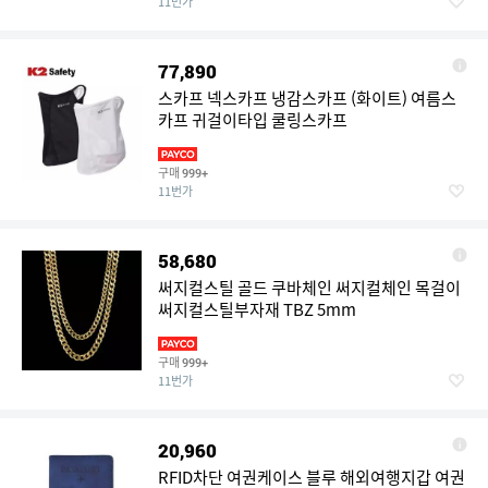
11번가
77,890
스카프 넥스카프 냉감스카프 (화이트) 여름스
카프 귀걸이타입 쿨링스카프
구매
999+
11번가
58,680
써지컬스틸 골드 쿠바체인 써지컬체인 목걸이
써지컬스틸부자재 TBZ 5mm
구매
999+
11번가
20,960
RFID차단 여권케이스 블루 해외여행지갑 여권