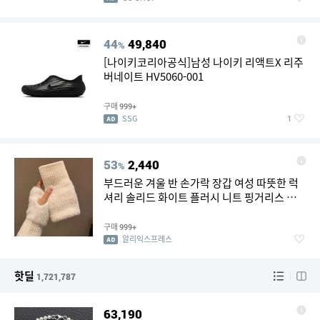
44
49,840
%
[나이키코리아공식]남성 나이키 리액트X 리주
버네이트 HV5060-001
구매
999+
SSG
1
53
2,440
%
부드러운 겨울 반 손가락 장갑 여성 따뜻한 럭
셔리 솔리드 화이트 플러시 니트 핑거리스 장
갑 손목 장갑 쓰기
구매
999+
알리익스프레스
핫딜
1,721,787
63,190