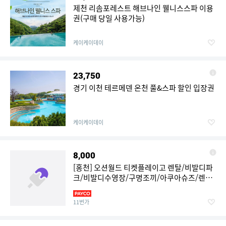
제천 리솜포레스트 해브나인 웰니스스파 이용
권(구매 당일 사용가능)
케이케이데이
23,750
경기 이천 테르메덴 온천 풀&스파 할인 입장권
케이케이데이
8,000
[홍천] 오션월드 티켓플레이고 렌탈/비발디파
크/비발디수영장/구명조끼/아쿠아슈즈/렌탈
샵/워터파크/수영장
11번가