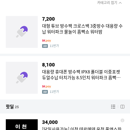
카테고리 접기
7,200
대형 튜브 방수팩 크로스백 3중방수 대용량 수
납 워터파크 물놀이 흠뻑쇼 워터밤
11번가
8,100
대용량 휴대폰 방수팩 IPX8 폴더블 이중포켓
듀얼수납 터치가능 8.5인치 워터파크 흠뻑쑈
해수욕장
11번가
핫딜
25
34,000
[당일사용가능] 이천 테르메덴 온천 풀앤스파