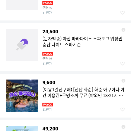
구매
92
11번가
24,500
(문자발송) 아산 파라다이스 스파도고 입장권
충남 나이트 스파기준
구매
98
11번가
9,600
(이용1일전구매) [전남 화순] 화순 아쿠아나 야
간 이용권+구명조끼 무료 (야외만 18-21시 이
용) (광주수영장/워터파크/전남수영장/워터파
크/스파)
11번가
49,200