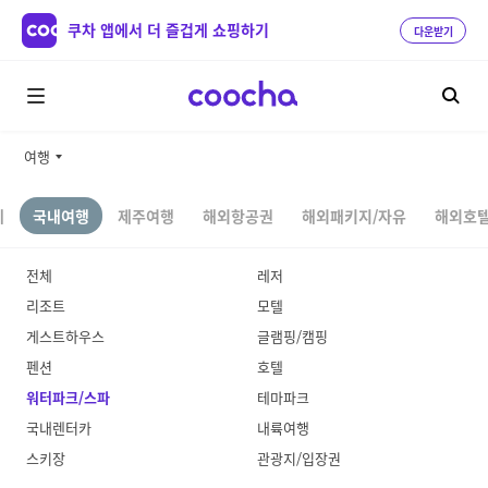
쿠차 앱에서 더 즐겁게 쇼핑하기
다운받기
여행
체
국내여행
제주여행
해외항공권
해외패키지/자유
해외호텔
전체
레저
리조트
모텔
게스트하우스
글램핑/캠핑
펜션
호텔
워터파크/스파
테마파크
국내렌터카
내륙여행
스키장
관광지/입장권