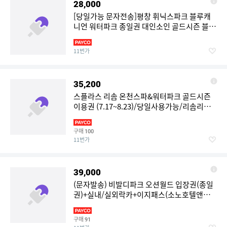
28,000
[당일가능 문자전송]평창 휘닉스파크 블루캐
니언 워터파크 종일권 대인소인 골드시즌 블루
탑시즌
11번가
35,200
스플라스 리솜 온천스파&워터파크 골드시즌
이용권 (7.17~8.23)/당일사용가능/리솜리조
트/충남워터파크/국내온천여행
구매
100
11번가
39,000
(문자발송) 비발디파크 오션월드 입장권(종일
권)+실내/실외락카+이지패스(소노호텔앤리
조트 홍천 워터파크)
구매
91