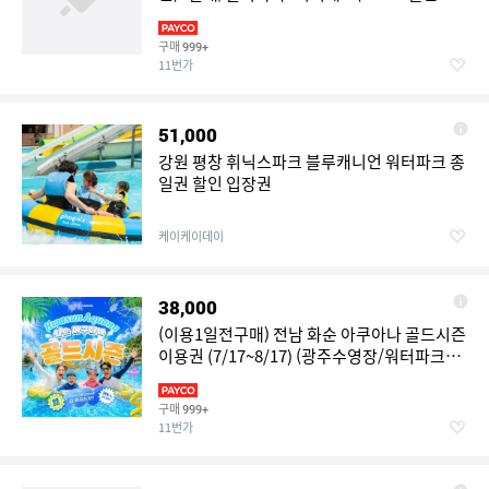
조트 홍천 워터파크)
구매
999+
11번가
51,000
강원 평창 휘닉스파크 블루캐니언 워터파크 종
일권 할인 입장권
케이케이데이
38,000
(이용1일전구매) 전남 화순 아쿠아나 골드시즌
이용권 (7/17~8/17) (광주수영장/워터파크/전
남수영장/스파)
구매
999+
11번가