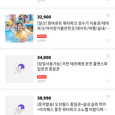
11번가
32,900
[일산] 원마운트 워터파크 성수기 이용권/테마
파크/아이랑가볼만한곳/데이트/여행/실내/야
외/체험
11번가
34,000
[당일사용가능] 이천 테르메덴 온천 풀앤스파
입장권 종일권
11번가
38,990
(문자발송) 오션월드 종일권+실내 실외 락카
+이지패스 홍천 워터파크 소노벨 비발디파크
소노호텔앤리조트 주중 소인 기준