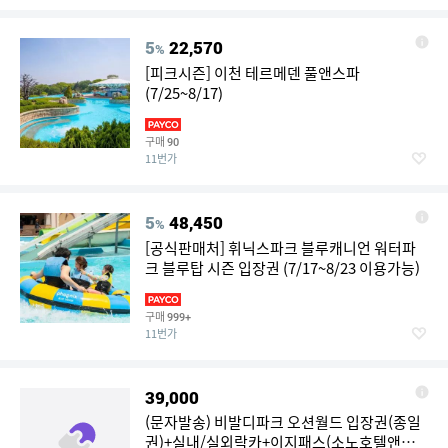
5
22,570
%
[피크시즌] 이천 테르메덴 풀앤스파
(7/25~8/17)
구매
90
11번가
5
48,450
%
[공식판매처] 휘닉스파크 블루캐니언 워터파
크 블루탑 시즌 입장권 (7/17~8/23 이용가능)
구매
999+
11번가
39,000
(문자발송) 비발디파크 오션월드 입장권(종일
권)+실내/실외락카+이지패스(소노호텔앤리