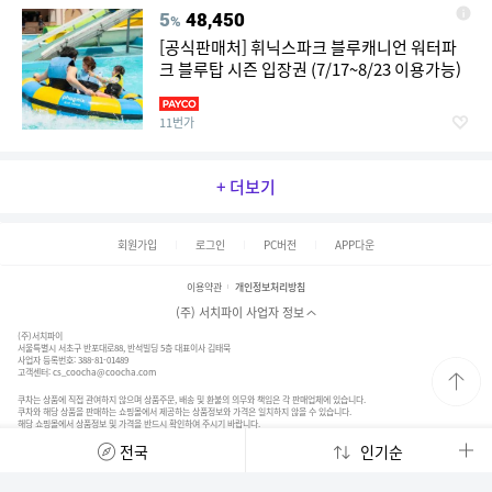
5
48,450
%
[공식판매처] 휘닉스파크 블루캐니언 워터파
크 블루탑 시즌 입장권 (7/17~8/23 이용가능)
11번가
+ 더보기
회원가입
로그인
PC버전
APP다운
이용약관
개인정보처리방침
(주) 서치파이 사업자 정보
(주)서치파이
서울특별시 서초구 반포대로88, 반석빌딩 5층 대표이사 김태묵
사업자 등록번호: 388-81-01489
고객센터:
cs_coocha@coocha.com
쿠차는 상품에 직접 관여하지 않으며 상품주문, 배송 및 환불의 의무와 책임은 각 판매업체에 있습니다.
쿠차와 해당 상품을 판매하는 쇼핑몰에서 제공하는 상품정보와 가격은 일치하지 않을 수 있습니다.
해당 쇼핑몰에서 상품정보 및 가격을 반드시 확인하여 주시기 바랍니다.
© 2020. SearchFy Inc. All Rights Reserved.
전국
인기순