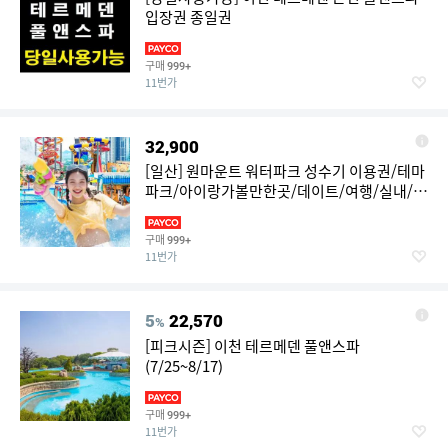
입장권 종일권
구매
999+
11번가
32,900
[일산] 원마운트 워터파크 성수기 이용권/테마
파크/아이랑가볼만한곳/데이트/여행/실내/야
외/체험
구매
999+
11번가
5
22,570
%
[피크시즌] 이천 테르메덴 풀앤스파
(7/25~8/17)
구매
999+
11번가