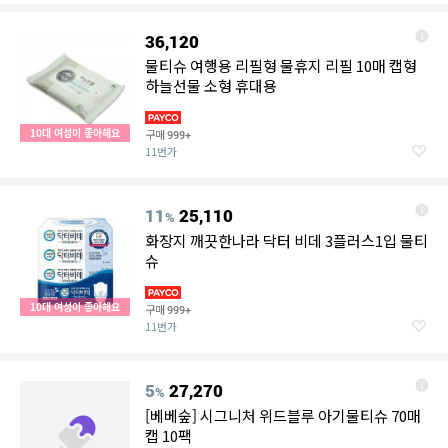
36,120
물티슈 여행용 리필형 물휴지 리필 10매 캡형
하늘선물 소형 휴대용
10대 여성이 좋아해요
구매
999+
11번가
11
25,110
%
화장지 깨끗한나라 닥터 비데 3플러스1입 물티
슈
10대 여성이 좋아해요
구매
999+
11번가
5
27,270
%
[베베숲] 시그니처 위드블루 아기물티슈 70매
캡 10팩