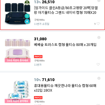
13
26,510
%
[맘가이드 클린A등급/80초고평량 20팩]앙블
랑 아기물티슈 그랜드 네이비 캡형 70매X20
구매
999+
11번가 쇼킹딜
9
31,080
베베숲 트러스트 캡형 물티슈 80매 x 20개입
10대 여성이 좋아해요
구매
999+
11번가
10
71,610
%
휴대용물티슈 깨끗한나라 물티슈 캡형 60매
x32입 1BOX
10대 여성이 좋아해요
구매
999+