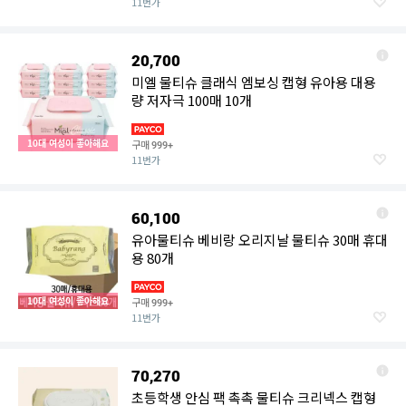
11번가
20,700
미엘 물티슈 클래식 엠보싱 캡형 유아용 대용
량 저자극 100매 10개
10대 여성이 좋아해요
구매
999+
11번가
60,100
유아물티슈 베비랑 오리지날 물티슈 30매 휴대
용 80개
10대 여성이 좋아해요
구매
999+
11번가
70,270
초등학생 안심 팩 촉촉 물티슈 크리넥스 캡형