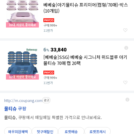
베베숲)아기물티슈 프리미어(캡형/70매)-박스
(10개입)
10대 여성이 좋아해요
구매
999+
11번가
6
33,840
%
[베베숲]SSG) 베베숲 시그니처 위드블루 아기
물티슈 70매 캡 20팩
10대 여성이 좋아해요
구매
999+
11번가
http://m.coupang.com
광고
물티슈
쿠팡
물티슈
, 쿠팡에서 매일매일 특별한 가격으로 만나보세요.
와우회원혜택
첫구매할인
로켓배송
로켓프레시