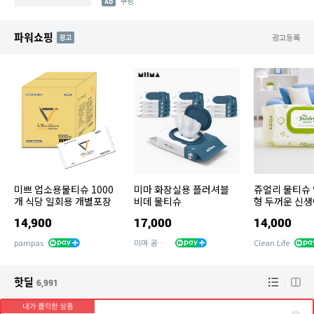
쿠팡
파워쇼핑
AD
광고등록
미쁘 업소용물티슈 1000
미마 화장실용 플러셔블
쥬얼리 물티슈 
개 식당 일회용 개별포장
비데 물티슈
형 두꺼운 신생
티슈 72매 10
14,900
17,000
14,000
pampas
미마 공식몰
Clean Life
핫딜
6,991