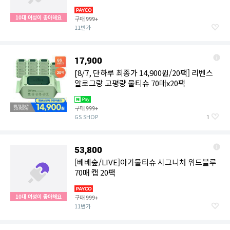
10대 여성이 좋아해요
구매
999+
11번가
17,900
[8/7, 단하루 최종가 14,900원/20팩] 리벤스
알로그랑 고평량 물티슈 70매x20팩
구매
999+
GS SHOP
1
53,800
[베베숲/LIVE]아기물티슈 시그니처 위드블루
70매 캡 20팩
10대 여성이 좋아해요
구매
999+
11번가