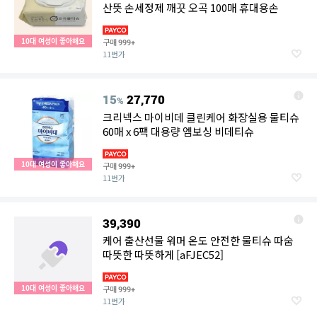
산뜻 손세정제 깨끗 오곡 100매 휴대용손
10대 여성이 좋아해요
구매
999+
11번가
15
27,770
%
크리넥스 마이비데 클린케어 화장실용 물티슈
60매 x 6팩 대용량 엠보싱 비데티슈
10대 여성이 좋아해요
구매
999+
11번가
39,390
케어 출산선물 워머 온도 안전한 물티슈 따숨
따뜻한 따뜻하게 [aFJEC52]
10대 여성이 좋아해요
구매
999+
11번가