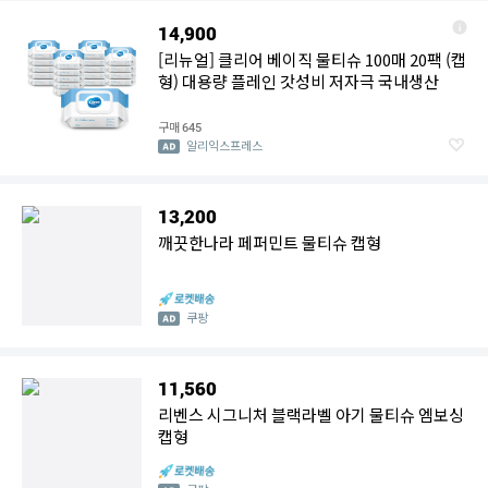
14,900
[리뉴얼] 클리어 베이직 물티슈 100매 20팩 (캡
형) 대용량 플레인 갓성비 저자극 국내생산
구매
645
알리익스프레스
13,200
깨끗한나라 페퍼민트 물티슈 캡형
쿠팡
11,560
리벤스 시그니처 블랙라벨 아기 물티슈 엠보싱
캡형