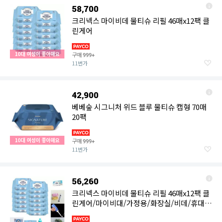
58,700
크리넥스 마이비데 물티슈 리필 46매x12팩 클
린게어
10대 여성이 좋아해요
구매
999+
11번가
42,900
베베숲 시그니처 위드 블루 물티슈 캡형 70매
20팩
10대 여성이 좋아해요
구매
999+
11번가
56,260
크리넥스 마이비데 물티슈 리필 46매x12팩 클
린게어/마이비대/가정용/화장실/비데/휴대/
휴대용/비대/티슈