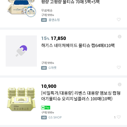
평량 고평량 물티슈 70매 5팩+5팩
무료배송
구매
999+
홈앤쇼핑
15
17,850
%
하기스 네이처메이드 물티슈 캡64매X10팩
구매
999+
G마켓
10,900
[비밀특가/대용량] 리벤스 대용량 엠보싱 캡형
아기물티슈 오리지널플러스 100매(10팩)
구매
999+
GS SHOP
1