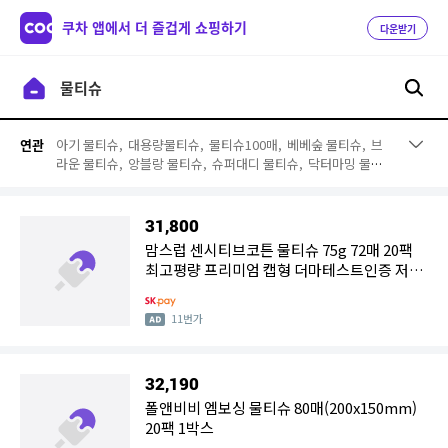
쿠차 앱에서 더 즐겁게 쇼핑하기
다운받기
아기 물티슈,
대용량물티슈,
물티슈100매,
베베숲 물티슈,
브
연관
라운 물티슈,
앙블랑 물티슈,
슈퍼대디 물티슈,
닥터마밍 물티
슈,
클레보스,
페넬로페 물티슈,
베베숲 센서티브,
휴대용 물티
슈,
순둥이 물티슈,
도담이 물티슈,
하기스 물티슈,
각티슈,
네
츄럴오가닉 물티슈,
삼무 물티슈,
청소용 물티슈,
더수 물티슈
31,800
맘스럽 센시티브코튼 물티슈 75g 72매 20팩
최고평량 프리미엄 캡형 더마테스트인증 저자
극 소프트
11번가
32,190
폴앤비비 엠보싱 물티슈 80매(200x150mm)
20팩 1박스