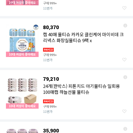
10대 여성이 좋아해요
구매
999+
11번가
80,370
캡 40매 물티슈 카카오 클린케어 마이비데 크
리넥스 화장실물티슈 9팩 x
10대 여성이 좋아해요
구매
999+
11번가
79,210
24개(한박스) 피톤치드 아기물티슈 일회용
100매캡 하늘선물 물티슈
10대 여성이 좋아해요
구매
999+
11번가
35,900